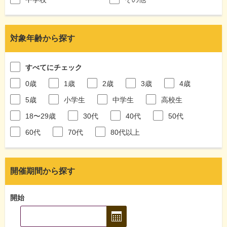
対象年齢から探す
すべてにチェック
0歳
1歳
2歳
3歳
4歳
5歳
小学生
中学生
高校生
18〜29歳
30代
40代
50代
60代
70代
80代以上
開催期間から探す
開始