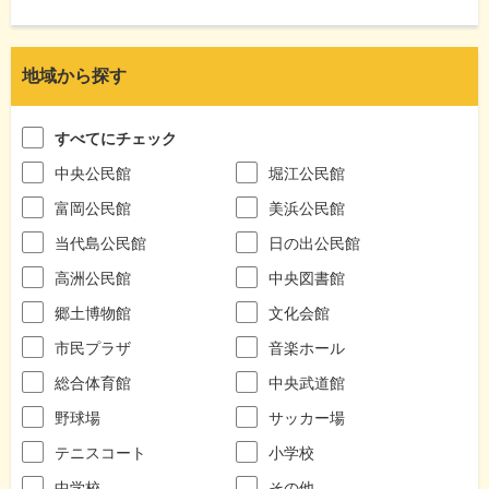
地域から探す
すべてにチェック
中央公民館
堀江公民館
富岡公民館
美浜公民館
当代島公民館
日の出公民館
高洲公民館
中央図書館
郷土博物館
文化会館
市民プラザ
音楽ホール
総合体育館
中央武道館
野球場
サッカー場
テニスコート
小学校
中学校
その他