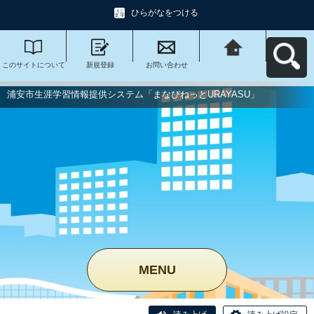
ひらがなをつける
このサイトについて
新規登録
お問い合わせ
浦安市生涯学習情報
提供システム「まな
びねっと
URAYASU」へ戻る
浦安市生涯学習情報提供システム「まなびねっとURAYASU」
MENU