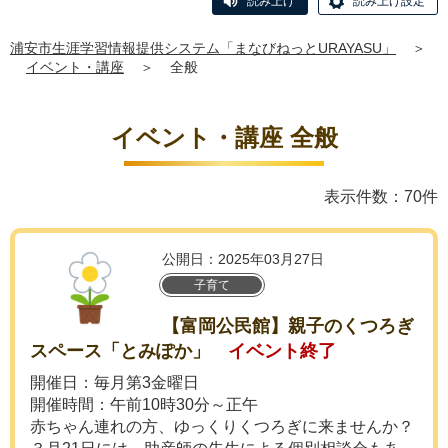
読み上げ
読み上げ設定
浦安市生涯学習情報提供システム「まなびねっとURAYASU」
＞
イベント・講座
＞
全般
イベント・講座 全般
表示件数：70件
公開日：2025年03月27日
子育て
【富岡公民館】親子のくつろぎ
スペース「とみぽか」
イベント終了
開催日：毎月第3金曜日
開催時間：午前10時30分～正午
赤ちゃん連れの方、ゆっくりくつろぎに来ませんか？