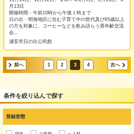
月13日
開催時間：午前10時から午後１時まで
日の出・明海地区に住む子育て中の世代及び65歳以上
の方を対象に、コーヒーなどを飲み語らう異年齢交流
会...
浦安市日の出公民館
前へ
1
2
3
4
次へ
条件を絞り込んで探す
登録形態
団体
公民館
e-人材