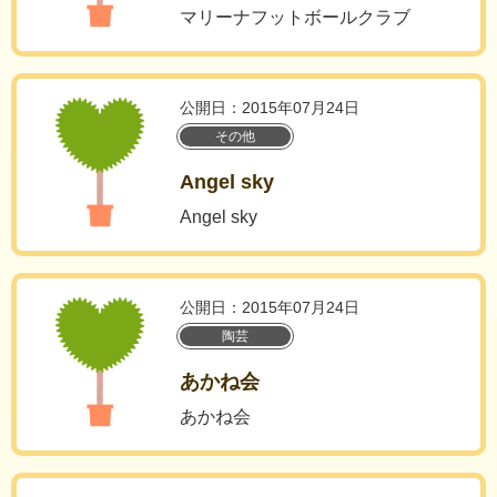
マリーナフットボールクラブ
公開日：2015年07月24日
その他
Angel sky
Angel sky
公開日：2015年07月24日
陶芸
あかね会
あかね会