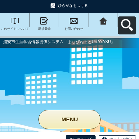
ひらがなをつける
このサイトについて
新規登録
お問い合わせ
浦安市生涯学習情報
提供システム「まな
びねっと
URAYASU」へ戻る
浦安市生涯学習情報提供システム「まなびねっとURAYASU」
MENU