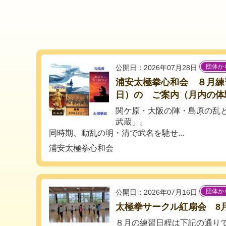
団体か
公開日：2026年07月28日
浦安太極拳心和会 ８月練
日）の ご案内（月内の体
関ケ原・大阪の陣・島原の乱
武蔵」。
同時期、動乱の明・清で武名を馳せ...
浦安太極拳心和会
団体か
公開日：2026年07月16日
太極拳サークル紅扇会 8
８月の練習日程は下記の通り