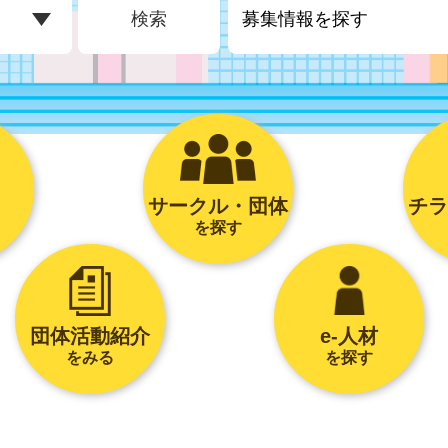
検索
サークル・団体
チラ
を探す
団体活動紹介
e-人材
をみる
を探す