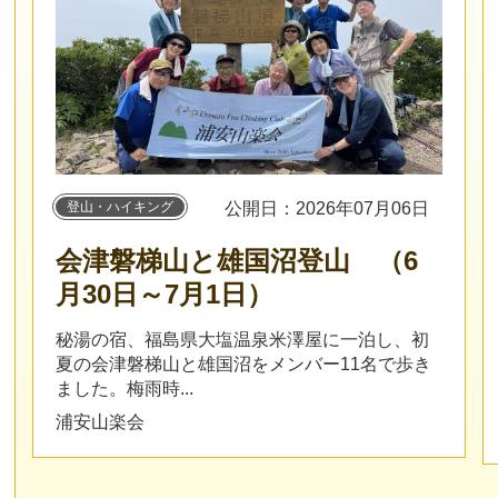
登山・ハイキング
公開日：2026年07月06日
会津磐梯山と雄国沼登山 （6
月30日～7月1日）
秘湯の宿、福島県大塩温泉米澤屋に一泊し、初
夏の会津磐梯山と雄国沼をメンバー11名で歩き
ました。梅雨時...
浦安山楽会