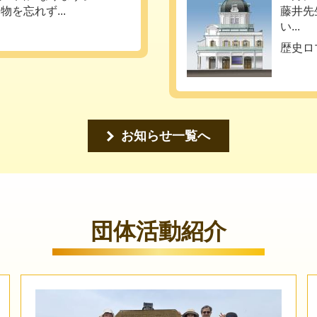
を忘れず...
藤井先
い...
歴史ロ
お知らせ一覧へ
団体活動紹介