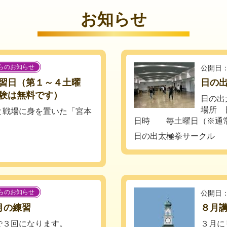
お知らせ
らのお知らせ
公開日：
習日（第１～４土曜
日の
験は無料です）
日の出
場所 
と戦場に身を置いた「宮本
日時 毎土曜日（※通常５
日の出太極拳サークル
らのお知らせ
公開日：
月の練習
８月
で３回になります。
３月に