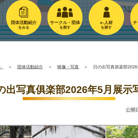
団体活動紹介
サークル・団体
e-人材
チ
をみる
を探す
を探す
」
＞
団体活動紹介
＞
映像・写真
＞
日の出写真俱楽部202
の出写真俱楽部2026年5月展示
公開日