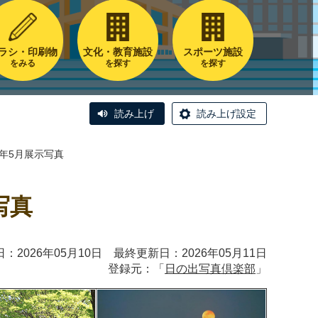
ラシ・印刷物
文化・教育施設
スポーツ施設
をみる
を探す
を探す
読み上げ
読み上げ設定
6年5月展示写真
写真
：2026年05月10日 最終更新日：2026年05月11日
登録元：「
日の出写真倶楽部
」