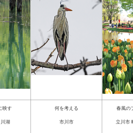
に映す
何を考える
春風の
白川湖
市川市
立川市