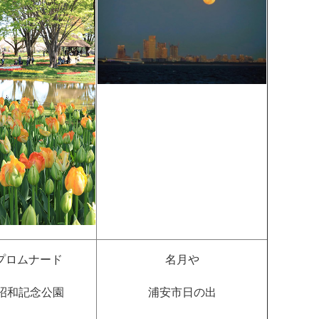
プロムナード
名月や
 昭和記念公園
浦安市日の出