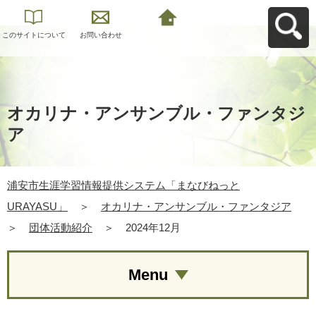
このサイトについて
お問い合わせ
浦安市生涯学習情報
提供システム「まな
びねっと
URAYASU」へ戻る
オカリナ・アンサンブル・ファンタジ
ア
浦安市生涯学習情報提供システム「まなびねっと
URAYASU」
＞
オカリナ・アンサンブル・ファンタジア
＞
団体活動紹介
＞
2024年12月
Menu