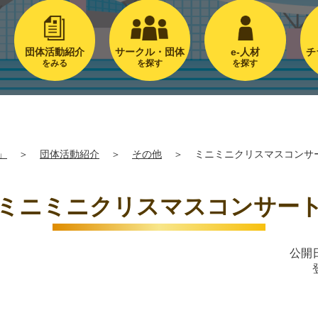
団体活動紹介
サークル・団体
e-人材
チ
をみる
を探す
を探す
」
＞
団体活動紹介
＞
その他
＞
ミニミニクリスマスコンサ
ミニミニクリスマスコンサー
公開日