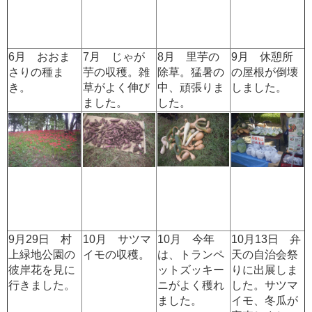
6月 おおま
7月 じゃが
8月 里芋の
9月 休憩所
さりの種ま
芋の収穫。雑
除草。猛暑の
の屋根が倒壊
き。
草がよく伸び
中、頑張りま
しました。
ました。
した。
9月29日 村
10月 サツマ
10月 今年
10月13日 弁
上緑地公園の
イモの収穫。
は、トランペ
天の自治会祭
彼岸花を見に
ットズッキー
りに出展しま
行きました。
ニがよく穫れ
した。サツマ
ました。
イモ、冬瓜が