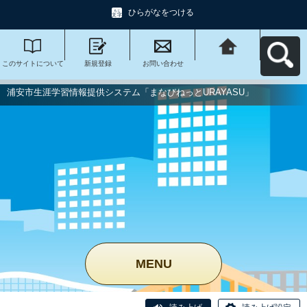
ひらがなをつける
このサイトについて
新規登録
お問い合わせ
浦安市生涯学習情報
提供システム「まな
びねっと
URAYASU」へ戻る
浦安市生涯学習情報提供システム「まなびねっとURAYASU」
MENU