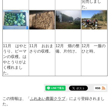
完売しまし
た。
11月 はやと
11月 おおま
12月 畑の整
12月 一服の
うり、ピーマ
さりの収穫。
備、片付け。
ひと時。
ンの収穫。は
やとうりがよ
く穫れまし
た。
この情報は、「
ふれあい農園クラブ
」により登録されまし
た。