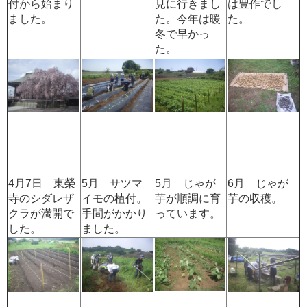
付から始まり
見に行きまし
は豊作でし
ました。
た。今年は暖
た。
冬で早かっ
た。
4月7日 東榮
5月 サツマ
5月 じゃが
6月 じゃが
寺のシダレザ
イモの植付。
芋が順調に育
芋の収穫。
クラが満開で
手間がかかり
っています。
した。
ました。