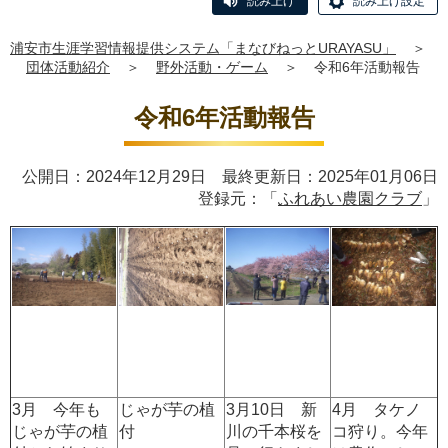
読み上げ
読み上げ設定
浦安市生涯学習情報提供システム「まなびねっとURAYASU」
＞
団体活動紹介
＞
野外活動・ゲーム
＞
令和6年活動報告
令和6年活動報告
公開日：2024年12月29日 最終更新日：2025年01月06日
登録元：「
ふれあい農園クラブ
」
3月 今年も
じゃが芋の植
3月10日 新
4月 タケノ
じゃが芋の植
付
川の千本桜を
コ狩り。今年