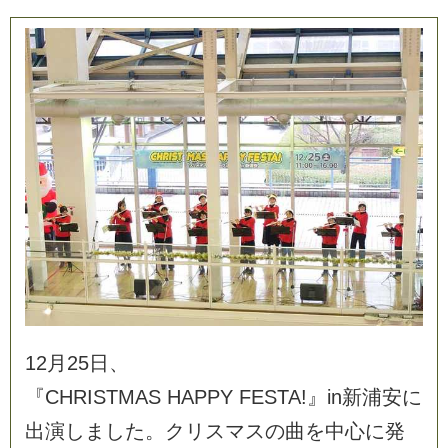
1
2
月
2
5
日
、
『
C
H
R
I
S
T
M
A
S
H
A
P
P
Y
F
E
S
T
A
!
』
i
n
新
浦
安
に
出
演
し
ま
し
た
。
ク
リ
ス
マ
ス
の
曲
を
中
心
に
発