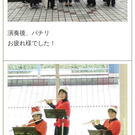
演
奏
後
、
パ
チ
リ
お
疲
れ
様
で
し
た
！