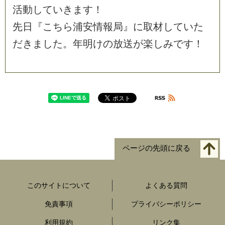
活
動
し
て
い
き
ま
す
！
先
日
『
こ
ち
ら
浦
安
情
報
局
』
に
取
材
し
て
い
た
だ
き
ま
し
た
。
年
明
け
の
放
送
が
楽
し
み
で
す
！
ページの先頭に戻る
このサイトについて
よくある質問
免責事項
プライバシーポリシー
利用規約
リンク集