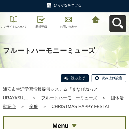
ひらがなをつける
このサイトについて
新規登録
お問い合わせ
浦安市生涯学習情報
提供システム「まな
びねっと
URAYASU」へ戻る
フルートハーモニーミューズ
読み上げ
読み上げ設定
浦安市生涯学習情報提供システム「まなびねっと
URAYASU」
＞
フルートハーモニーミューズ
＞
団体活
動紹介
＞
全般
＞
CHRISTMAS HAPPY FESTA!
Menu