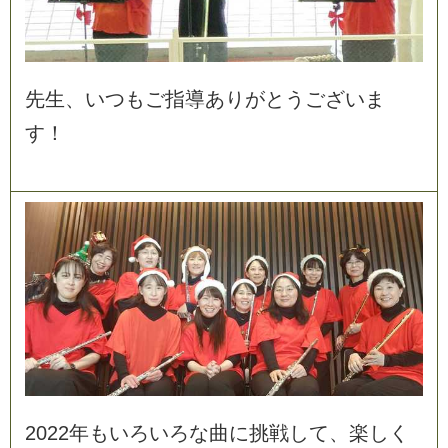
先
生
、
い
つ
も
ご
指
導
あ
り
が
と
う
ご
ざ
い
ま
す
！
2
0
2
2
年
も
い
ろ
い
ろ
な
曲
に
挑
戦
し
て
、
楽
し
く