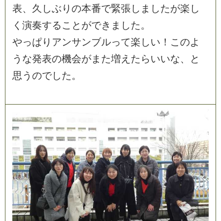
表
、
久
し
ぶ
り
の
本
番
で
緊
張
し
ま
し
た
が
楽
し
く
演
奏
す
る
こ
と
が
で
き
ま
し
た
。
や
っ
ぱ
り
ア
ン
サ
ン
ブ
ル
っ
て
楽
し
い
！
こ
の
よ
う
な
発
表
の
機
会
が
ま
た
増
え
た
ら
い
い
な
、
と
思
う
の
で
し
た
。