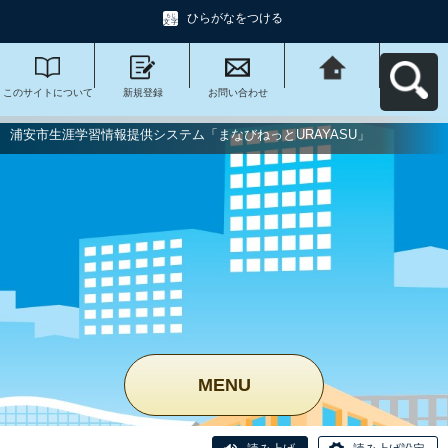
ひらがなをつける
このサイトについて
新規登録
お問い合わせ
浦安市生涯学習情報
提供システム「まな
びねっと
URAYASU」へ戻る
浦安市生涯学習情報提供システム「まなびねっとURAYASU」
MENU