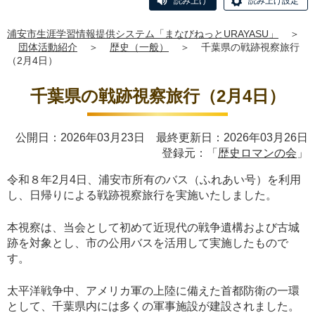
読み上げ
読み上げ設定
浦安市生涯学習情報提供システム「まなびねっとURAYASU」
＞
団体活動紹介
＞
歴史（一般）
＞
千葉県の戦跡視察旅行
（2月4日）
千葉県の戦跡視察旅行（2月4日）
公開日：2026年03月23日 最終更新日：2026年03月26日
登録元：「
歴史ロマンの会
」
令和８年2月4日、浦安市所有のバス（ふれあい号）を利用
し、日帰りによる戦跡視察旅行を実施いたしました。
本視察は、当会として初めて近現代の戦争遺構および古城
跡を対象とし、市の公用バスを活用して実施したもので
す。
太平洋戦争中、アメリカ軍の上陸に備えた首都防衛の一環
として、千葉県内には多くの軍事施設が建設されました。