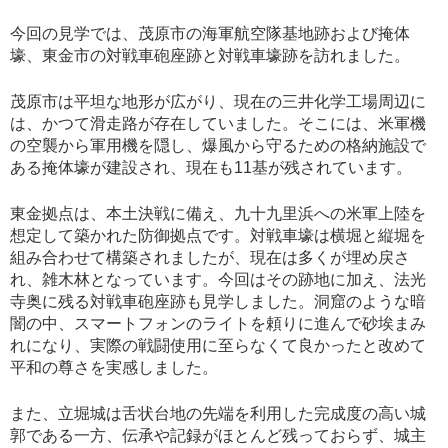
今回の見学では、茂原市の海軍航空隊基地跡および掩体
壕、東金市の対戦車砲座跡と対戦車壕跡を訪れました。
茂原市は平坦な地形が広がり、現在の三井化学工場周辺に
は、かつて滑走路が存在していました。そこには、米軍機
の空襲から軍用機を隠し、爆風から守るための格納施設で
ある掩体壕が建設され、現在も11基が残されています。
東金拠点は、本土決戦に備え、九十九里浜への米軍上陸を
想定して築かれた防御拠点です。対戦車壕は横堀と縦堀を
組み合わせて構築されましたが、現在は多くが埋め戻さ
れ、雑木林となっています。今回はその跡地に加え、法光
寺奥に残る対戦車砲座跡も見学しました。洞窟のような暗
闇の中、スマートフォンのライトを頼りに進んで砂埃まみ
れになり、実際の戦闘使用に至らなくて良かったと改めて
平和の尊さを実感しました。
また、立堀城は舌状台地の先端を利用した完成度の高い城
郭である一方、伝承や記録がほとんど残っておらず、城主