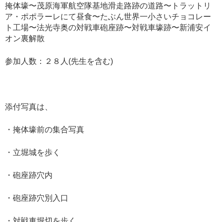
掩体壕〜茂原海軍航空隊基地滑走路跡の道路〜トラットリ
ア・ポポラーレにて昼食〜たぶん世界一小さいチョコレー
ト工場〜法光寺奥の対戦車砲座跡〜対戦車壕跡〜新浦安イ
オン裏解散
参加人数：２８人(先生を含む)
添付写真は、
・掩体壕前の集合写真
・立堀城を歩く
・砲座跡穴内
・砲座跡穴別入口
・対戦車堀切を歩く