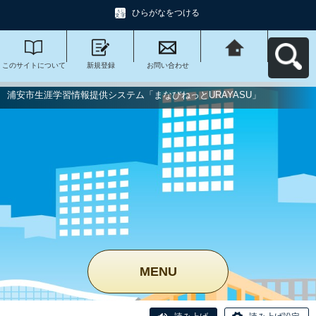
ひらがなをつける
このサイトについて
新規登録
お問い合わせ
浦安市生涯学習情報
提供システム「まな
びねっと
URAYASU」へ戻る
浦安市生涯学習情報提供システム「まなびねっとURAYASU」
MENU