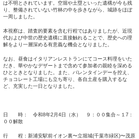
は不明とされています。空堀や土塁といった遺構が今も残
り、整備されていない竹林の中を歩きながら、城跡をほぼ
一周しました。
本視察は、踏査的要素を含む行程ではありましたが、近現
代および中世の歴史遺構に直接触れることで、歴史への理
解をより一層深める有意義な機会となりました。
なお、昼食はイタリアンレストランにてコース料理をいた
だき、華やかなデザートまで含めて参加者の親睦を深める
ひとときとなりました。また、バレンタインデーを控え、
チョコレート工場にも立ち寄り、各自土産を購入するな
ど、充実した一日となりました。
日 時： 令和8年2月4日（水） ９：００集合～１7：
００解散
行 程：新浦安駅前イオン裏〜立堀城(千葉市緑区)〜茂原