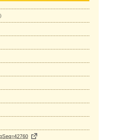
）
tempSeq=42760