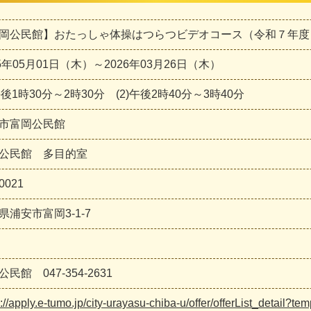
岡公民館】おたっしゃ体操はつらつビデオコース（令和７年度
25年05月01日（木）～2026年03月26日（木）
)午後1時30分～2時30分 (2)午後2時40分～3時40分
市富岡公民館
公民館 多目的室
0021
県浦安市富岡3-1-7
民館 047-354-2631
s://apply.e-tumo.jp/city-urayasu-chiba-u/offer/offerList_detail?