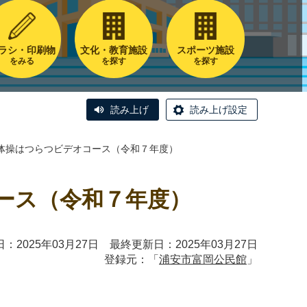
ラシ・印刷物
文化・教育施設
スポーツ施設
をみる
を探す
を探す
読み上げ
読み上げ設定
体操はつらつビデオコース（令和７年度）
ース（令和７年度）
：2025年03月27日 最終更新日：2025年03月27日
登録元：「
浦安市富岡公民館
」