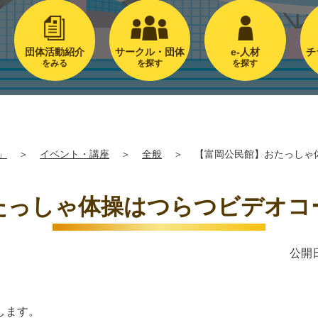
団体活動紹介
サークル・団体
e-人材
チ
をみる
を探す
を探す
」
＞
イベント・講座
＞
全般
＞
【富岡公民館】おたっしゃ
たっしゃ体操はつらつビデオコ
公開日
します。