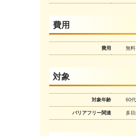
費用
費用
無料
対象
対象年齢
60
バリアフリー関連
多目