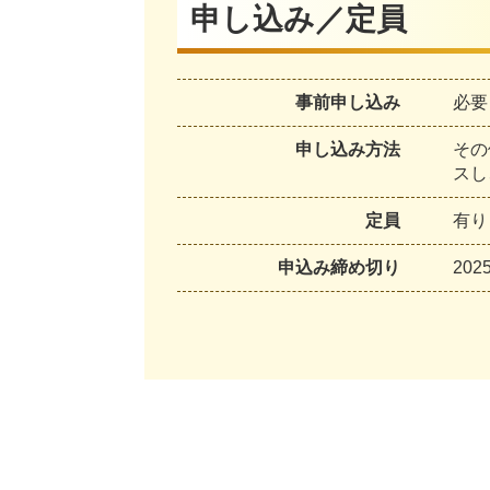
申し込み／定員
事前申し込み
必要
申し込み方法
その
スし
定員
有り
申込み締め切り
202