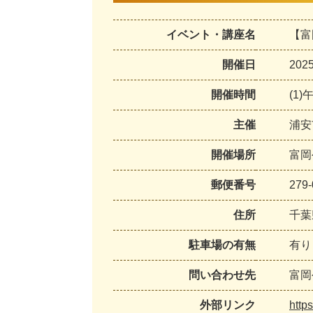
イベント・講座名
【富
開催日
20
開催時間
(1
主催
浦安
開催場所
富岡
郵便番号
279-
住所
千葉
駐車場の有無
有り
問い合わせ先
富岡公
外部リンク
http