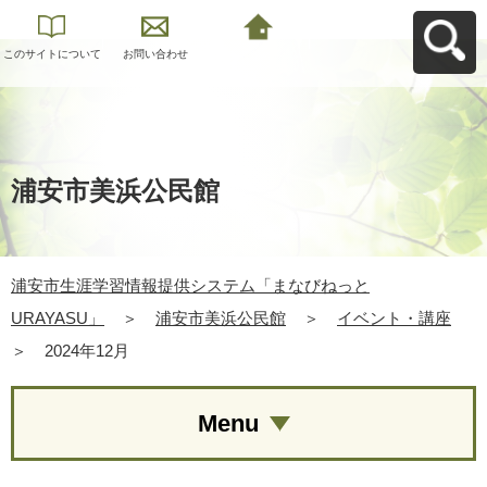
このサイトについて
お問い合わせ
浦安市生涯学習情報
提供システム「まな
びねっと
URAYASU」へ戻る
浦安市美浜公民館
浦安市生涯学習情報提供システム「まなびねっと
URAYASU」
＞
浦安市美浜公民館
＞
イベント・講座
＞
2024年12月
Menu