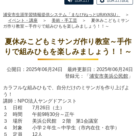
読み上げ
読み上げ設定
浦安市生涯学習情報提供システム「まなびねっとURAYASU」
＞
イベント・講座
＞
美術・手工芸
＞
夏休みこどもミサン
ガ作り教室～手作りで組みひもを楽しみましょう！！～
夏休みこどもミサンガ作り教室～手作
りで組みひもを楽しみましょう！！～
公開日：2025年06月24日 最終更新日：2025年06月24日
登録元：「
浦安市美浜公民館
」
カラフルな組みひもで、自分だけのミサンガを作り上げよ
う！
講師：NPO法人ヤングドアシスト
１ 日程 7月26日（土）
２ 時間 午前9時30分～正午
３ 場所 美浜公民館 ２階 第1会議室
４ 対象 小学２年生～中学生（市内在住・在学）
５ 定員 12人