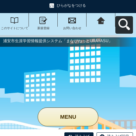
ひらがなをつける
このサイトについて
新規登録
お問い合わせ
浦安市生涯学習情報
提供システム「まな
びねっと
URAYASU」へ戻る
浦安市生涯学習情報提供システム「まなびねっとURAYASU」
MENU