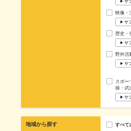
サ
映像・
サ
歴史・
サ
野外活
サ
スポー
操・武
サ
地域から探す
すべて