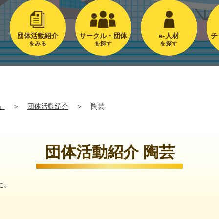
団体活動紹介
サークル・団体
e-人材
チ
をみる
を探す
を探す
」
＞
団体活動紹介
＞
陶芸
団体活動紹介 陶芸
た。
。