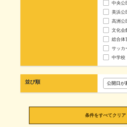
中央公
美浜公
高洲公
文化会
総合体
サッカ
中学校
並び順