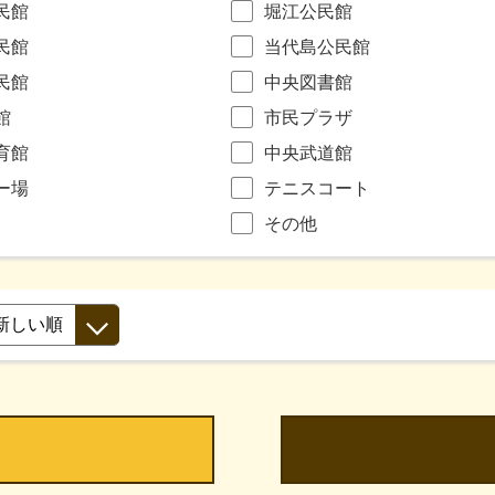
民館
堀江公民館
民館
当代島公民館
民館
中央図書館
館
市民プラザ
育館
中央武道館
ー場
テニスコート
その他