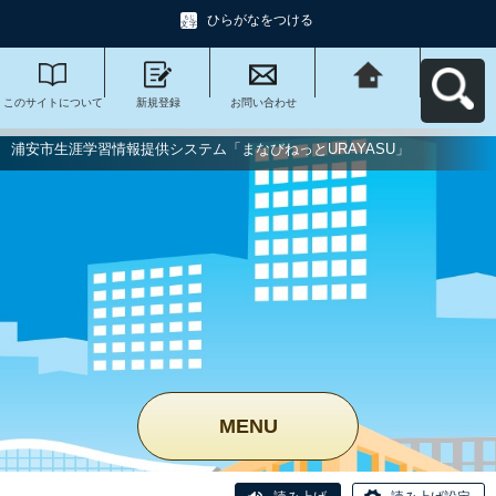
ひらがなをつける
このサイトについて
新規登録
お問い合わせ
浦安市生涯学習情報
提供システム「まな
びねっと
URAYASU」へ戻る
浦安市生涯学習情報提供システム「まなびねっとURAYASU」
MENU