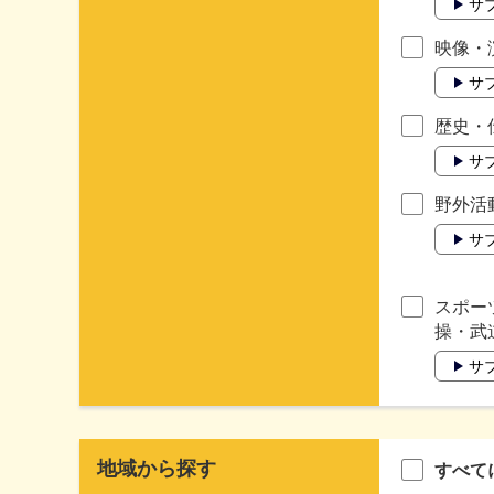
サ
映像・
サ
歴史・
サ
野外活
サ
スポー
操・武
サ
地域から探す
すべて