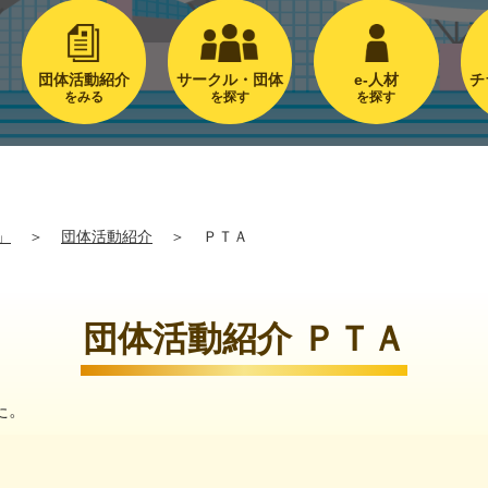
団体活動紹介
サークル・団体
e-人材
チ
をみる
を探す
を探す
」
＞
団体活動紹介
＞
ＰＴＡ
団体活動紹介 ＰＴＡ
た。
。