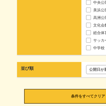
中央公
美浜公
高洲公
文化会
総合体
サッカ
中学校
並び順