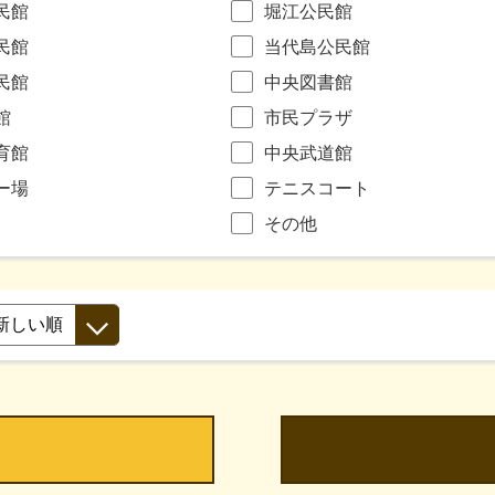
民館
堀江公民館
民館
当代島公民館
民館
中央図書館
館
市民プラザ
育館
中央武道館
ー場
テニスコート
その他