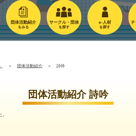
団体活動紹介
サークル・団体
e-人材
チ
をみる
を探す
を探す
」
＞
団体活動紹介
＞
詩吟
団体活動紹介 詩吟
た。
。