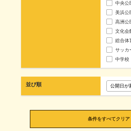
中央公
美浜公
高洲公
文化会
総合体
サッカ
中学校
並び順