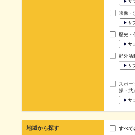
サ
映像・
サ
歴史・
サ
野外活
サ
スポー
操・武
サ
地域から探す
すべて