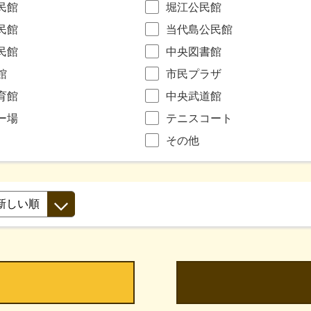
民館
堀江公民館
民館
当代島公民館
民館
中央図書館
館
市民プラザ
育館
中央武道館
ー場
テニスコート
その他