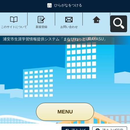
ひらがなをつける
このサイトについて
新規登録
お問い合わせ
浦安市生涯学習情報
提供システム「まな
びねっと
URAYASU」へ戻る
浦安市生涯学習情報提供システム「まなびねっとURAYASU」
MENU