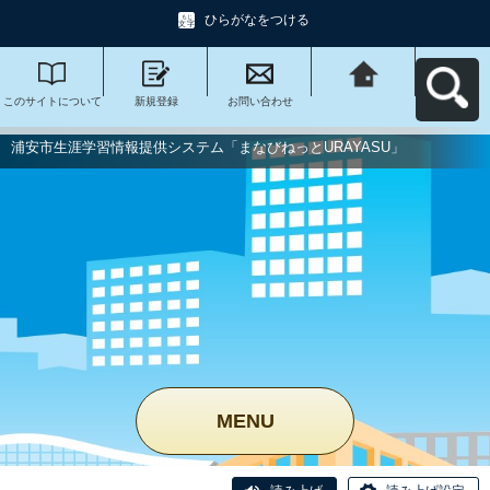
ひらがなをつける
このサイトについて
新規登録
お問い合わせ
浦安市生涯学習情報
提供システム「まな
びねっと
URAYASU」へ戻る
浦安市生涯学習情報提供システム「まなびねっとURAYASU」
MENU