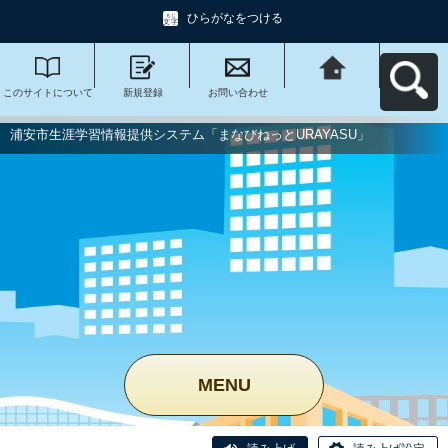
ひらがなをつける
このサイトについて
新規登録
お問い合わせ
浦安市生涯学習情報
提供システム「まな
びねっと
URAYASU」へ戻る
浦安市生涯学習情報提供システム「まなびねっとURAYASU」
MENU