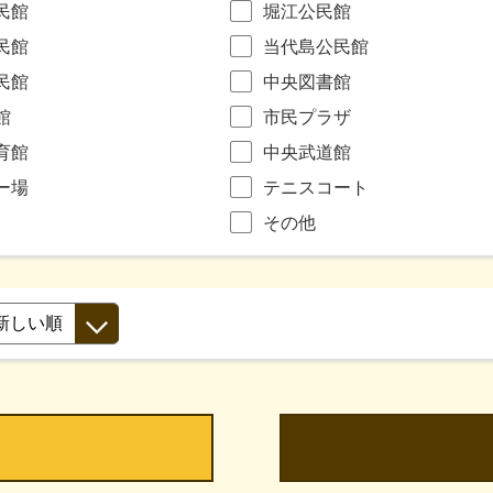
民館
堀江公民館
民館
当代島公民館
民館
中央図書館
館
市民プラザ
育館
中央武道館
ー場
テニスコート
その他