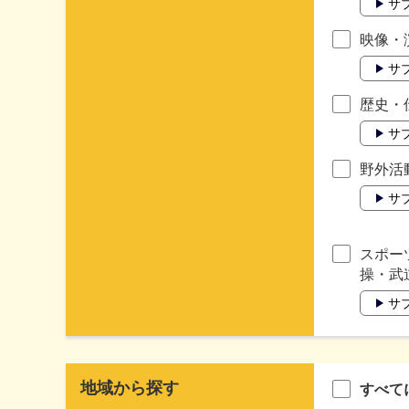
サ
映像・
サ
歴史・
サ
野外活
サ
スポー
操・武
サ
地域から探す
すべて