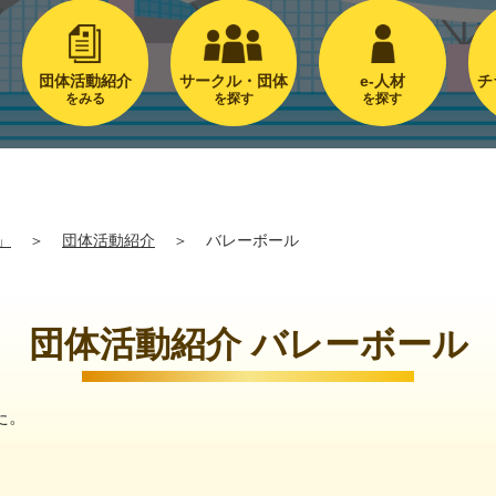
団体活動紹介
サークル・団体
e-人材
チ
をみる
を探す
を探す
」
＞
団体活動紹介
＞
バレーボール
団体活動紹介 バレーボール
た。
。