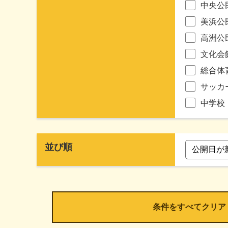
中央公
美浜公
高洲公
文化会
総合体
サッカ
中学校
並び順