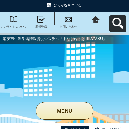
ひらがなをつける
このサイトについて
新規登録
お問い合わせ
浦安市生涯学習情報
提供システム「まな
びねっと
URAYASU」へ戻る
浦安市生涯学習情報提供システム「まなびねっとURAYASU」
MENU