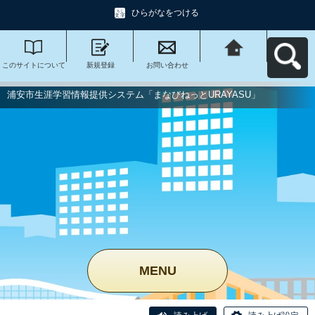
ひらがなをつける
このサイトについて
新規登録
お問い合わせ
浦安市生涯学習情報
提供システム「まな
びねっと
URAYASU」へ戻る
浦安市生涯学習情報提供システム「まなびねっとURAYASU」
MENU