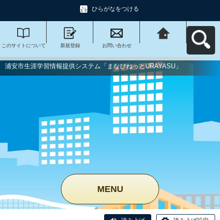
ひらがなをつける
このサイトについて
新規登録
お問い合わせ
浦安市生涯学習情報
提供システム「まな
びねっと
URAYASU」へ戻る
浦安市生涯学習情報提供システム「まなびねっとURAYASU」
MENU