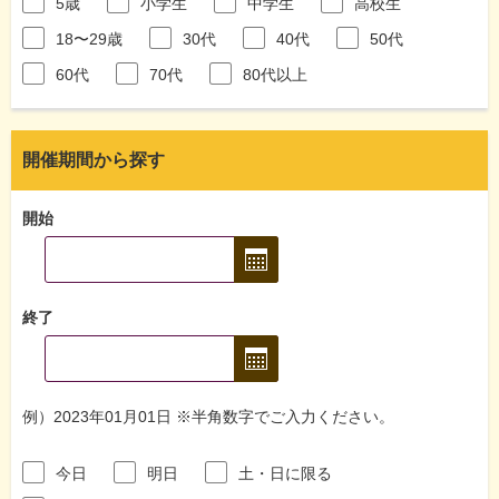
5歳
小学生
中学生
高校生
18〜29歳
30代
40代
50代
60代
70代
80代以上
開催期間から探す
開始
終了
例）2023年01月01日 ※半角数字でご入力ください。
今日
明日
土・日に限る