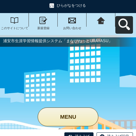
ひらがなをつける
このサイトについて
新規登録
お問い合わせ
浦安市生涯学習情報
提供システム「まな
びねっと
URAYASU」へ戻る
浦安市生涯学習情報提供システム「まなびねっとURAYASU」
MENU