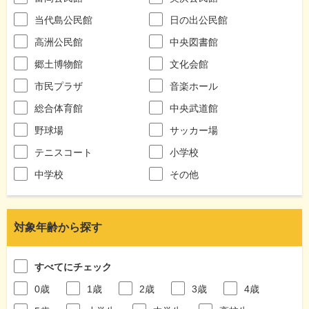
当代島公民館
日の出公民館
高洲公民館
中央図書館
郷土博物館
文化会館
市民プラザ
音楽ホール
総合体育館
中央武道館
野球場
サッカー場
テニスコート
小学校
中学校
その他
対象年齢から探す
すべてにチェック
0歳
1歳
2歳
3歳
4歳