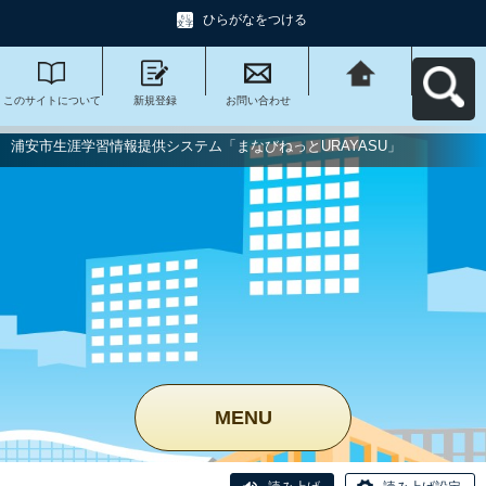
ひらがなをつける
このサイトについて
新規登録
お問い合わせ
浦安市生涯学習情報
提供システム「まな
びねっと
URAYASU」へ戻る
浦安市生涯学習情報提供システム「まなびねっとURAYASU」
MENU