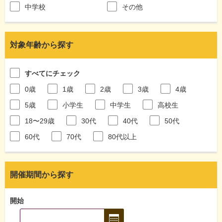
中学校
その他
対象年齢から探す
すべてにチェック
0歳
1歳
2歳
3歳
4歳
5歳
小学生
中学生
高校生
18〜29歳
30代
40代
50代
60代
70代
80代以上
開催期間から探す
開始