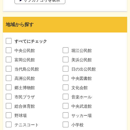
地域から探す
すべてにチェック
中央公民館
堀江公民館
富岡公民館
美浜公民館
当代島公民館
日の出公民館
高洲公民館
中央図書館
郷土博物館
文化会館
市民プラザ
音楽ホール
総合体育館
中央武道館
野球場
サッカー場
テニスコート
小学校