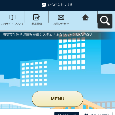
ひらがなをつける
このサイトについて
新規登録
お問い合わせ
浦安市生涯学習情報
提供システム「まな
びねっと
URAYASU」へ戻る
浦安市生涯学習情報提供システム「まなびねっとURAYASU」
MENU