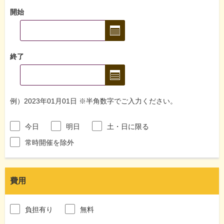
開始
終了
例）2023年01月01日 ※半角数字でご入力ください。
今日
明日
土・日に限る
常時開催を除外
費用
負担有り
無料