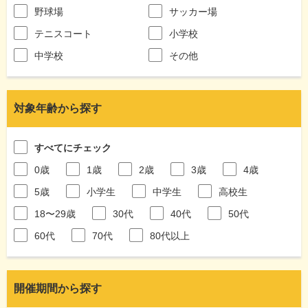
野球場
サッカー場
テニスコート
小学校
中学校
その他
対象年齢から探す
すべてにチェック
0歳
1歳
2歳
3歳
4歳
5歳
小学生
中学生
高校生
18〜29歳
30代
40代
50代
60代
70代
80代以上
開催期間から探す