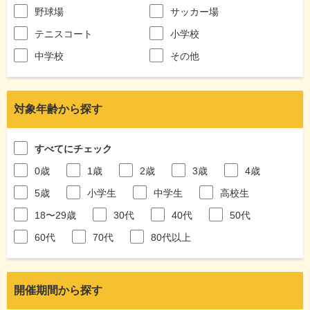
野球場
サッカー場
テニスコート
小学校
中学校
その他
対象年齢から探す
すべてにチェック
0歳
1歳
2歳
3歳
4歳
5歳
小学生
中学生
高校生
18〜29歳
30代
40代
50代
60代
70代
80代以上
開催期間から探す