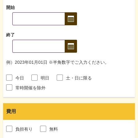
開始
終了
例）2023年01月01日 ※半角数字でご入力ください。
今日
明日
土・日に限る
常時開催を除外
費用
負担有り
無料