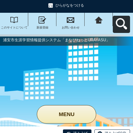
ひらがなをつける
このサイトについて
新規登録
お問い合わせ
浦安市生涯学習情報
提供システム「まな
びねっと
URAYASU」へ戻る
浦安市生涯学習情報提供システム「まなびねっとURAYASU」
MENU