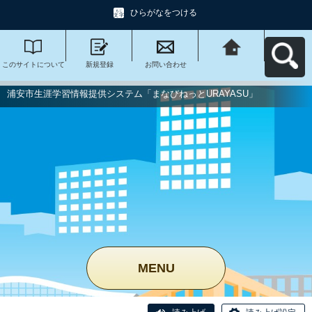
ひらがなをつける
このサイトについて
新規登録
お問い合わせ
浦安市生涯学習情報
提供システム「まな
びねっと
URAYASU」へ戻る
浦安市生涯学習情報提供システム「まなびねっとURAYASU」
MENU