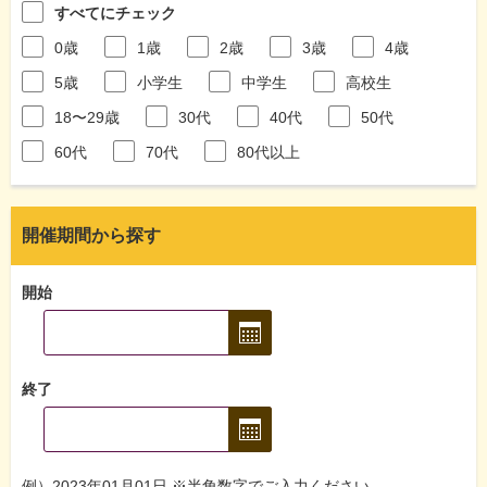
すべてにチェック
0歳
1歳
2歳
3歳
4歳
5歳
小学生
中学生
高校生
18〜29歳
30代
40代
50代
60代
70代
80代以上
開催期間から探す
開始
終了
例）2023年01月01日 ※半角数字でご入力ください。