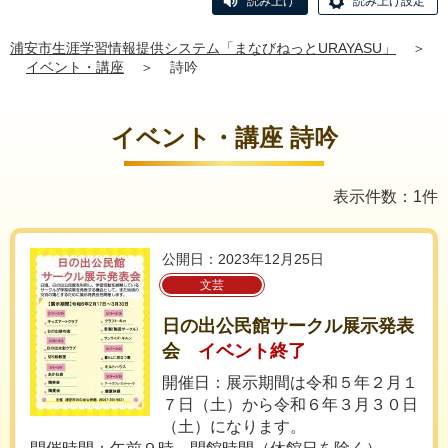
読み上げ
読み上げ設定
浦安市生涯学習情報提供システム「まなびねっとURAYASU」
＞
イベント・講座
＞
詩吟
イベント・講座 詩吟
表示件数：1件
公開日：2023年12月25日
文芸
日の出公民館サークル展示発表
会
イベント終了
開催日：展示期間は令和５年２月１
７日（土）から令和６年３月３０日
（土）になります。