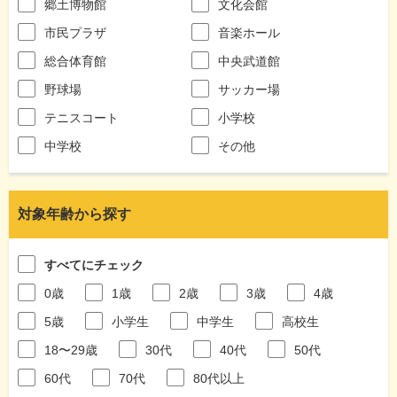
郷土博物館
文化会館
市民プラザ
音楽ホール
総合体育館
中央武道館
野球場
サッカー場
テニスコート
小学校
中学校
その他
対象年齢から探す
すべてにチェック
0歳
1歳
2歳
3歳
4歳
5歳
小学生
中学生
高校生
18〜29歳
30代
40代
50代
60代
70代
80代以上