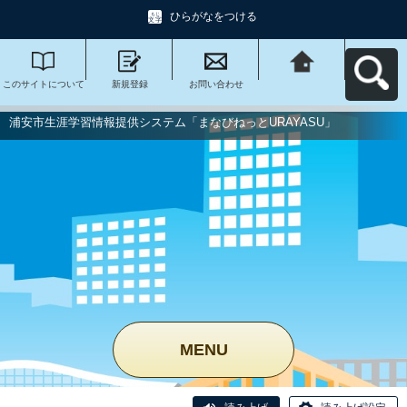
ひらがなをつける
このサイトについて
新規登録
お問い合わせ
浦安市生涯学習情報
提供システム「まな
びねっと
URAYASU」へ戻る
浦安市生涯学習情報提供システム「まなびねっとURAYASU」
MENU