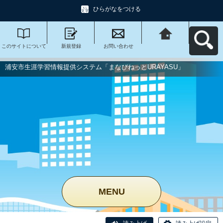
ひらがなをつける
このサイトについて
新規登録
お問い合わせ
浦安市生涯学習情報
提供システム「まな
びねっと
URAYASU」へ戻る
浦安市生涯学習情報提供システム「まなびねっとURAYASU」
MENU