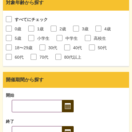
対象年齢から探す
すべてにチェック
0歳
1歳
2歳
3歳
4歳
5歳
小学生
中学生
高校生
18〜29歳
30代
40代
50代
60代
70代
80代以上
開催期間から探す
開始
終了