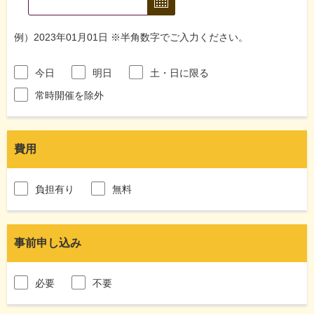
例）2023年01月01日 ※半角数字でご入力ください。
今日
明日
土・日に限る
常時開催を除外
費用
負担有り
無料
事前申し込み
必要
不要