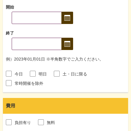
開始
終了
例）2023年01月01日 ※半角数字でご入力ください。
今日
明日
土・日に限る
常時開催を除外
費用
負担有り
無料