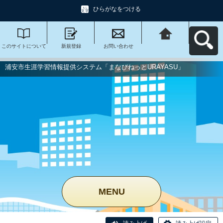
ひらがなをつける
このサイトについて
新規登録
お問い合わせ
浦安市生涯学習情報
提供システム「まな
びねっと
URAYASU」へ戻る
浦安市生涯学習情報提供システム「まなびねっとURAYASU」
MENU