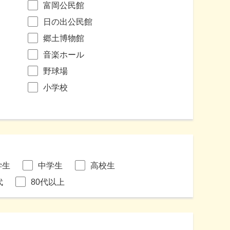
富岡公民館
日の出公民館
郷土博物館
音楽ホール
野球場
小学校
学生
中学生
高校生
代
80代以上