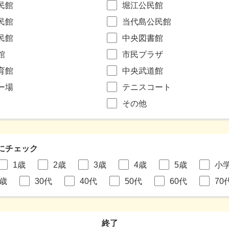
民館
堀江公民館
民館
当代島公民館
民館
中央図書館
館
市民プラザ
育館
中央武道館
ー場
テニスコート
その他
にチェック
1歳
2歳
3歳
4歳
5歳
小
9歳
30代
40代
50代
60代
70
終了