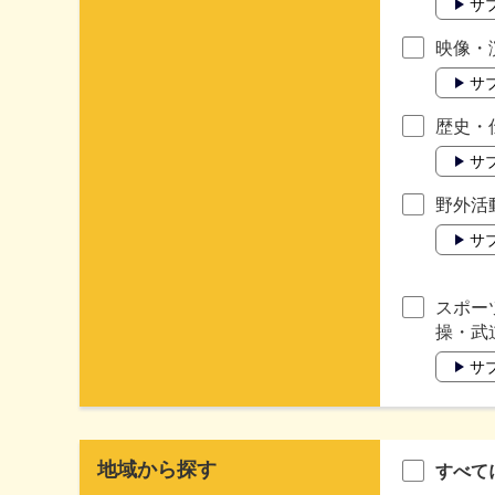
サ
映像・
サ
歴史・
サ
野外活
サ
スポー
操・武
サ
地域から探す
すべて