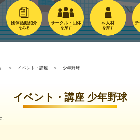
団体活動紹介
サークル・団体
e-人材
チ
をみる
を探す
を探す
」
＞
イベント・講座
＞
少年野球
イベント・講座 少年野球
た。
。