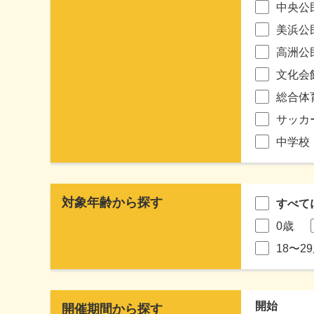
中央公
美浜公
高洲公
文化会
総合体
サッカ
中学校
対象年齢から探す
すべて
0歳
18〜2
開始
開催期間から探す