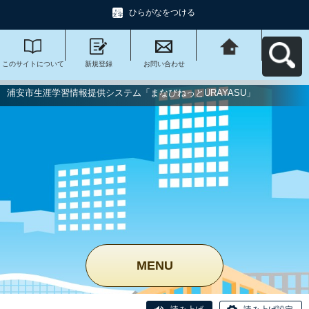
ひらがなをつける
このサイトについて
新規登録
お問い合わせ
浦安市生涯学習情報
提供システム「まな
びねっと
URAYASU」へ戻る
浦安市生涯学習情報提供システム「まなびねっとURAYASU」
MENU