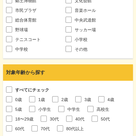
郷土博物館
文化会館
市民プラザ
音楽ホール
総合体育館
中央武道館
野球場
サッカー場
テニスコート
小学校
中学校
その他
対象年齢から探す
すべてにチェック
0歳
1歳
2歳
3歳
4歳
5歳
小学生
中学生
高校生
18〜29歳
30代
40代
50代
60代
70代
80代以上