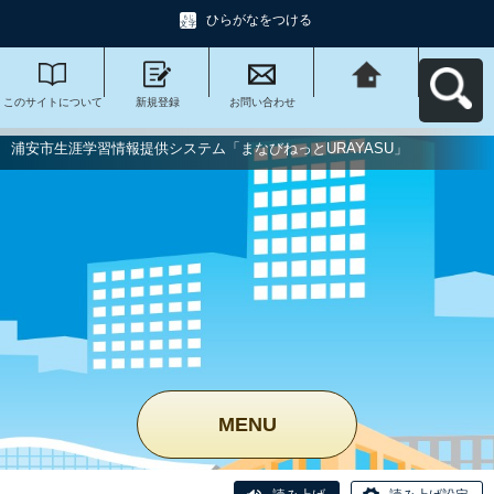
ひらがなをつける
このサイトについて
新規登録
お問い合わせ
浦安市生涯学習情報
提供システム「まな
びねっと
URAYASU」へ戻る
浦安市生涯学習情報提供システム「まなびねっとURAYASU」
MENU