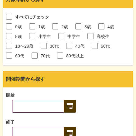
すべてにチェック
0歳
1歳
2歳
3歳
4歳
5歳
小学生
中学生
高校生
18〜29歳
30代
40代
50代
60代
70代
80代以上
開催期間から探す
開始
終了