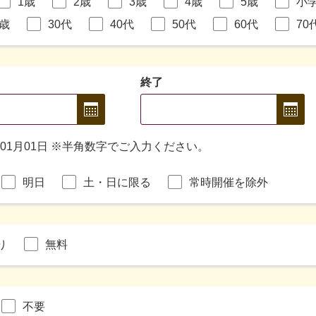
1歳
2歳
3歳
4歳
5歳
小
9歳
30代
40代
50代
60代
70
終了
年01月01日 ※半角数字でご入力ください。
明日
土・日に限る
常時開催を除外
り
無料
不要