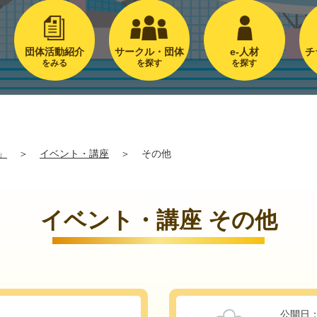
団体活動紹介
サークル・団体
e-人材
チ
をみる
を探す
を探す
」
＞
イベント・講座
＞
その他
イベント・講座 その他
公開日：