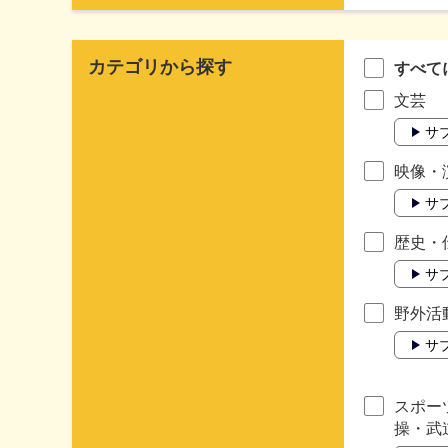
カテゴリから探す
すべて
文芸
サ
映像・
サ
歴史・
サ
野外活
サ
スポー
操・武