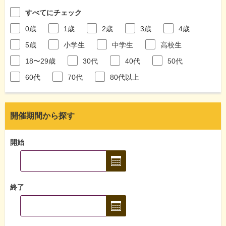
すべてにチェック
0歳
1歳
2歳
3歳
4歳
5歳
小学生
中学生
高校生
18〜29歳
30代
40代
50代
60代
70代
80代以上
開催期間から探す
開始
終了