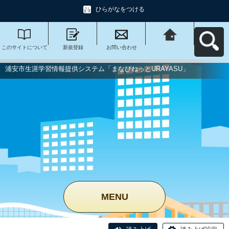
ひらがなをつける
このサイトについて
新規登録
お問い合わせ
浦安市生涯学習情報
提供システム「まな
びねっと
URAYASU」へ戻る
浦安市生涯学習情報提供システム「まなびねっとURAYASU」
MENU