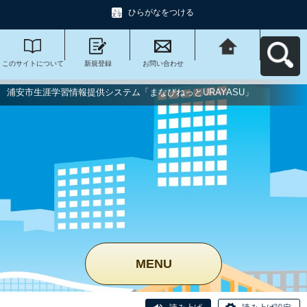
ひらがなをつける
このサイトについて
新規登録
お問い合わせ
浦安市生涯学習情報
提供システム「まな
びねっと
URAYASU」へ戻る
浦安市生涯学習情報提供システム「まなびねっとURAYASU」
MENU