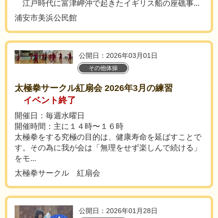
江戸時代に富津岬沖で起きたイギリス船の座礁事...
浦安市美浜公民館
公開日：2026年03月01日
その他体操
太極拳サークル紅扇会 2026年3月の練習
イベント終了
開催日：毎週水曜日
開催時間：主に１４時〜１６時
太極拳をする究極の目的は、健康寿命を延ばすことで
す。その為に我が会は「無理をせず楽しんで続ける」
をモ...
太極拳サークル 紅扇会
公開日：2026年01月28日