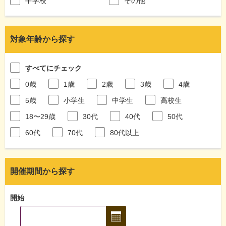
中学校
その他
対象年齢から探す
すべてにチェック
0歳
1歳
2歳
3歳
4歳
5歳
小学生
中学生
高校生
18〜29歳
30代
40代
50代
60代
70代
80代以上
開催期間から探す
開始