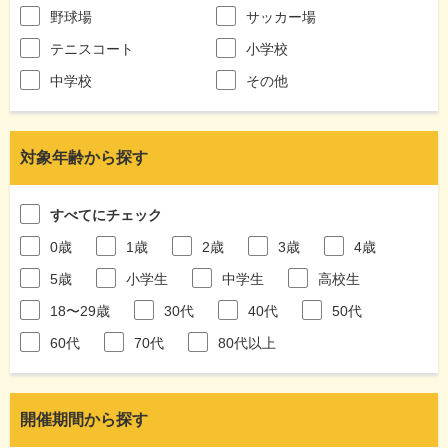
野球場
サッカー場
テニスコート
小学校
中学校
その他
対象年齢から探す
すべてにチェック
0歳
1歳
2歳
3歳
4歳
5歳
小学生
中学生
高校生
18〜29歳
30代
40代
50代
60代
70代
80代以上
開催期間から探す