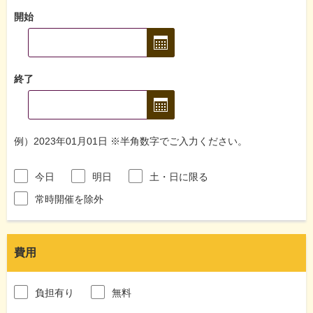
開始
終了
例）2023年01月01日 ※半角数字でご入力ください。
今日
明日
土・日に限る
常時開催を除外
費用
負担有り
無料