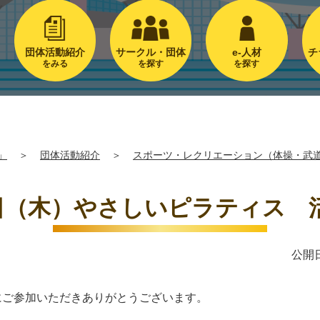
団体活動紹介
サークル・団体
e-人材
チ
をみる
を探す
を探す
」
＞
団体活動紹介
＞
スポーツ・レクリエーション（体操・武
1日（木）やさしいピラティス 
公開日
にご参加いただきありがとうございます。