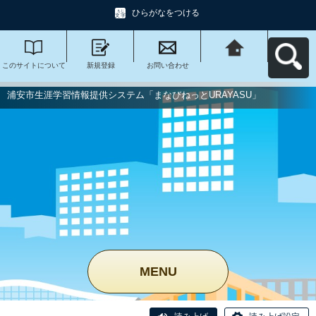
ひらがなをつける
このサイトについて
新規登録
お問い合わせ
浦安市生涯学習情報
提供システム「まな
びねっと
URAYASU」へ戻る
浦安市生涯学習情報提供システム「まなびねっとURAYASU」
MENU