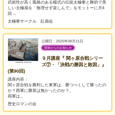
武術性が高く風格のある楊式の伝統太極拳と舞的で美
しい太極扇を「無理せず楽しんで」をモットーに月4
回 ...
太極拳サークル 紅扇会
公開日：2025年08月21日
団体からのお知らせ
９月講座『 関ヶ原合戦シリー
ズ⑦・「決戦の勝因と敗因」』
(第90回)
講座内容：
関ヶ原合戦を勝利した東軍は、勝つべくして勝ったの
か？西軍に勝算は無かったのか？。
両軍は...
歴史ロマンの会