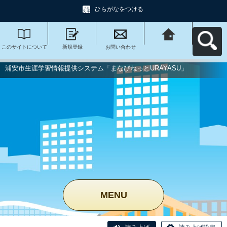
ひらがなをつける
このサイトについて
新規登録
お問い合わせ
浦安市生涯学習情報
提供システム「まな
びねっと
URAYASU」へ戻る
浦安市生涯学習情報提供システム「まなびねっとURAYASU」
MENU