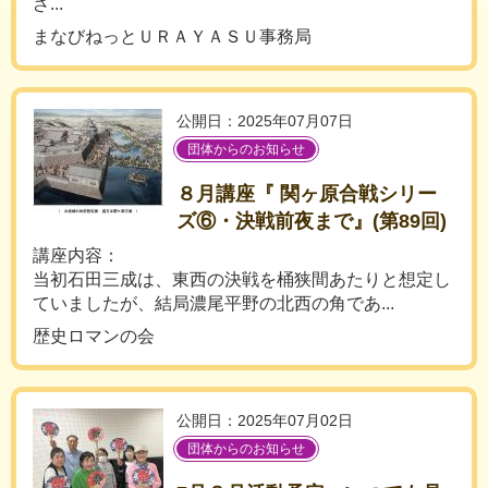
ざ...
まなびねっとＵＲＡＹＡＳＵ事務局
公開日：2025年07月07日
団体からのお知らせ
８月講座『 関ヶ原合戦シリー
ズ⑥・決戦前夜まで』(第89回)
講座内容：
当初石田三成は、東西の決戦を桶狭間あたりと想定し
ていましたが、結局濃尾平野の北西の角であ...
歴史ロマンの会
公開日：2025年07月02日
団体からのお知らせ