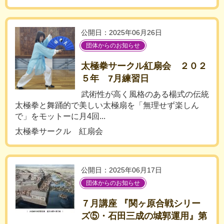
公開日：2025年06月26日
団体からのお知らせ
太極拳サークル紅扇会 ２０２
５年 7月練習日
武術性が高く風格のある楊式の伝統
太極拳と舞踊的で美しい太極扇を「無理せず楽しん
で」をモットーに月4回...
太極拳サークル 紅扇会
公開日：2025年06月17日
団体からのお知らせ
７月講座 『関ヶ原合戦シリー
ズ⑤・石田三成の城郭運用』第