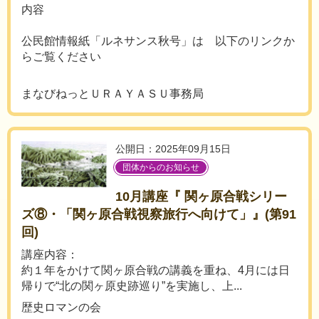
内容
公民館情報紙「ルネサンス秋号」は 以下のリンクか
らご覧ください
まなびねっとＵＲＡＹＡＳＵ事務局
公開日：2025年09月15日
団体からのお知らせ
10月講座『 関ヶ原合戦シリー
ズ⑧・「関ヶ原合戦視察旅行へ向けて」』(第91
回)
講座内容：
約１年をかけて関ヶ原合戦の講義を重ね、4月には日
帰りで“北の関ヶ原史跡巡り”を実施し、上...
歴史ロマンの会