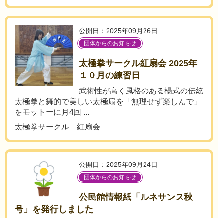
公開日：2025年09月26日
団体からのお知らせ
太極拳サークル紅扇会 2025年
１０月の練習日
武術性が高く風格のある楊式の伝統
太極拳と舞的で美しい太極扇を「無理せず楽しんで」
をモットーに月4回 ...
太極拳サークル 紅扇会
公開日：2025年09月24日
団体からのお知らせ
公民館情報紙「ルネサンス秋
号」を発行しました