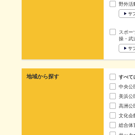
野外活
サ
スポー
操・武
サ
地域から探す
すべて
中央公
美浜公
高洲公
文化会
総合体
サッカ