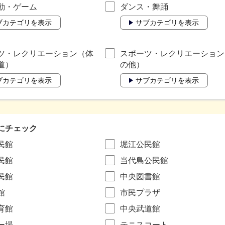
動・ゲーム
ダンス・舞踊
ブカテゴリを表示
サブカテゴリを表示
ツ・レクリエーション（体
スポーツ・レクリエーション
道）
の他）
ブカテゴリを表示
サブカテゴリを表示
にチェック
民館
堀江公民館
民館
当代島公民館
民館
中央図書館
館
市民プラザ
育館
中央武道館
ー場
テニスコート