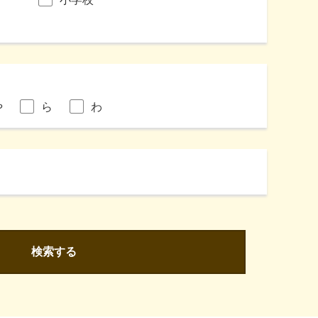
や
ら
わ
検索する