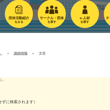
団体活動紹介
サークル・団体
e-人材
チ
をみる
を探す
を探す
」
＞
講師情報
＞
文芸
た。
。
せずに検索されます）