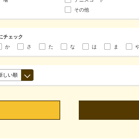
その他
にチェック
か
さ
た
な
は
ま