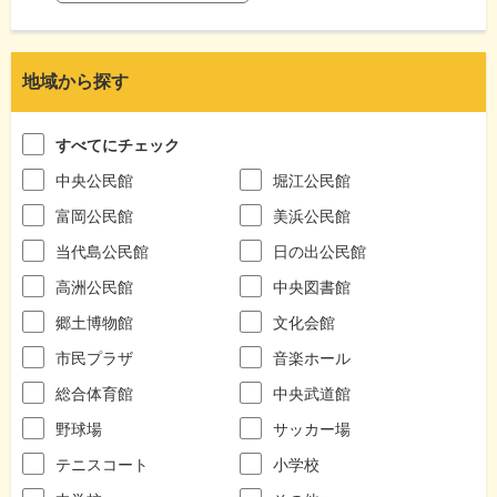
地域から探す
すべてにチェック
中央公民館
堀江公民館
富岡公民館
美浜公民館
当代島公民館
日の出公民館
高洲公民館
中央図書館
郷土博物館
文化会館
市民プラザ
音楽ホール
総合体育館
中央武道館
野球場
サッカー場
テニスコート
小学校