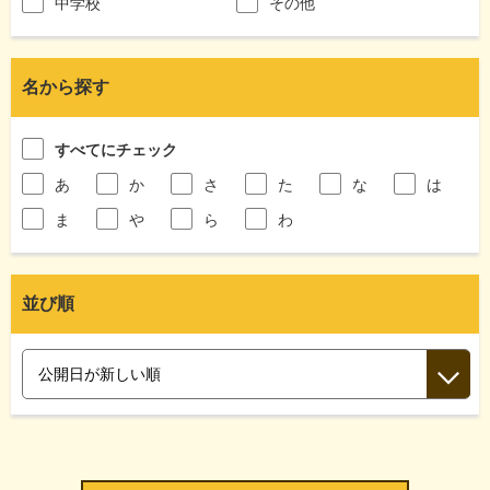
中学校
その他
名から探す
すべてにチェック
あ
か
さ
た
な
は
ま
や
ら
わ
並び順