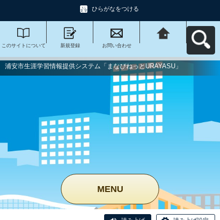
ひらがなをつける
このサイトについて
新規登録
お問い合わせ
浦安市生涯学習情報
提供システム「まな
びねっと
URAYASU」へ戻る
浦安市生涯学習情報提供システム「まなびねっとURAYASU」
MENU