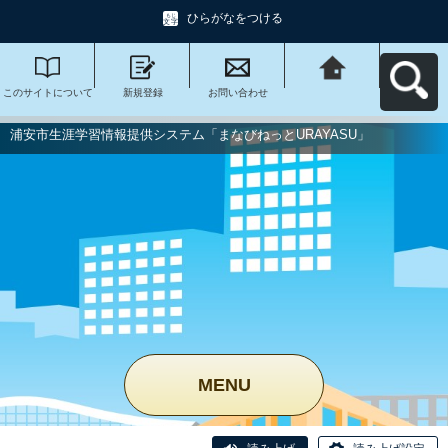
ひらがなをつける
このサイトについて
新規登録
お問い合わせ
浦安市生涯学習情報
提供システム「まな
びねっと
URAYASU」へ戻る
浦安市生涯学習情報提供システム「まなびねっとURAYASU」
MENU