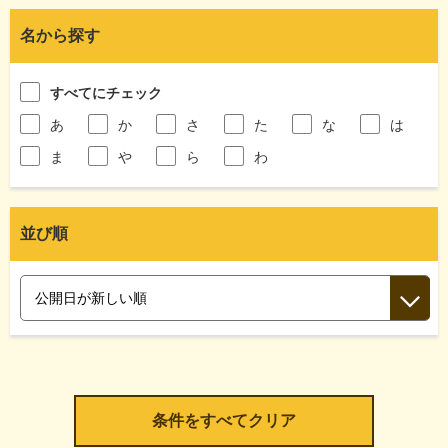
名から探す
すべてにチェック
あ
か
さ
た
な
は
ま
や
ら
わ
並び順