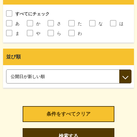
すべてにチェック
あ
か
さ
た
な
は
ま
や
ら
わ
並び順
検索する