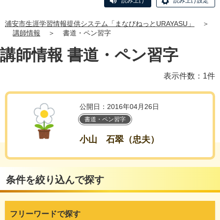
読み上げ
読み上げ設定
浦安市生涯学習情報提供システム「まなびねっとURAYASU」
＞
講師情報
＞
書道・ペン習字
講師情報 書道・ペン習字
表示件数：1件
公開日：2016年04月26日
書道・ペン習字
小山 石翠（忠夫）
条件を絞り込んで探す
フリーワードで探す