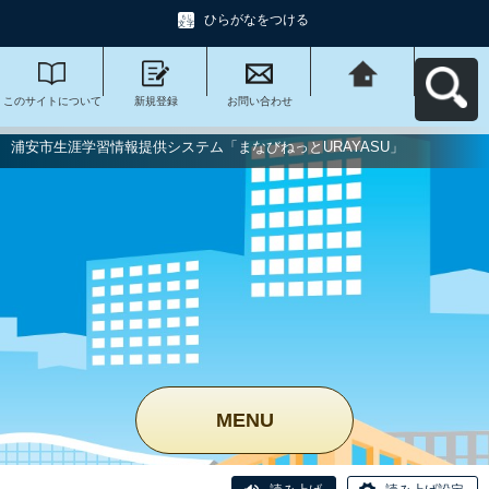
ひらがなをつける
このサイトについて
新規登録
お問い合わせ
浦安市生涯学習情報
提供システム「まな
びねっと
URAYASU」へ戻る
浦安市生涯学習情報提供システム「まなびねっとURAYASU」
MENU