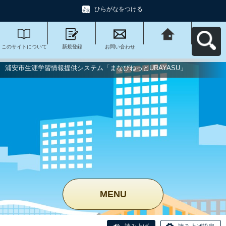
ひらがなをつける
このサイトについて
新規登録
お問い合わせ
浦安市生涯学習情報
提供システム「まな
びねっと
URAYASU」へ戻る
浦安市生涯学習情報提供システム「まなびねっとURAYASU」
MENU