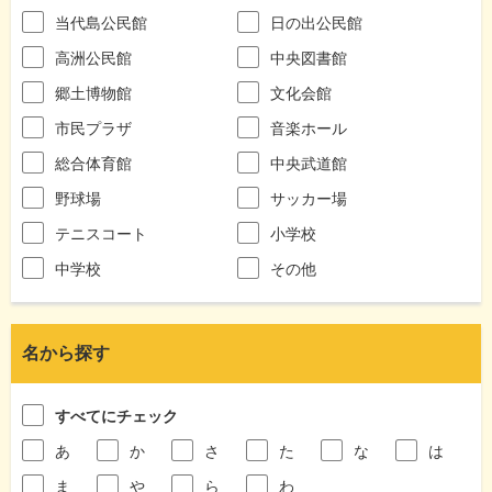
当代島公民館
日の出公民館
高洲公民館
中央図書館
郷土博物館
文化会館
市民プラザ
音楽ホール
総合体育館
中央武道館
野球場
サッカー場
テニスコート
小学校
中学校
その他
名から探す
すべてにチェック
あ
か
さ
た
な
は
ま
や
ら
わ