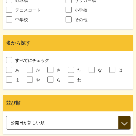
野球場
サッカー場
テニスコート
小学校
中学校
その他
名から探す
すべてにチェック
あ
か
さ
た
な
は
ま
や
ら
わ
並び順