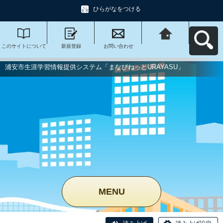
ひらがなをつける
このサイトについて
新規登録
お問い合わせ
浦安市生涯学習情報
提供システム「まな
びねっと
URAYASU」へ戻る
浦安市生涯学習情報提供システム「まなびねっとURAYASU」
MENU