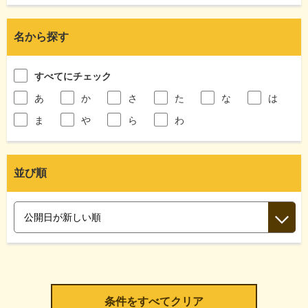
名から探す
すべてにチェック
あ
か
さ
た
な
は
ま
や
ら
わ
並び順