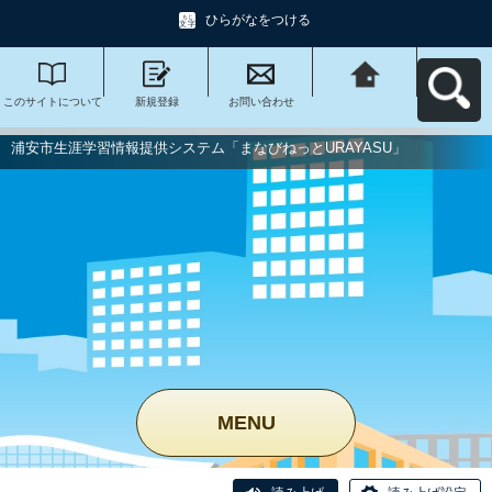
ひらがなをつける
このサイトについて
新規登録
お問い合わせ
浦安市生涯学習情報
提供システム「まな
びねっと
URAYASU」へ戻る
浦安市生涯学習情報提供システム「まなびねっとURAYASU」
MENU