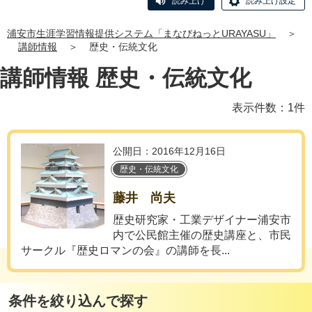
読み上げ
読み上げ設定
浦安市生涯学習情報提供システム「まなびねっとURAYASU」
＞
講師情報
＞
歴史・伝統文化
講師情報 歴史・伝統文化
表示件数：1件
公開日：2016年12月16日
歴史・伝統文化
藤井 尚夫
歴史研究家・工業デザイナー浦安市
内で公民館主催の歴史講座と、市民
サークル『歴史ロマンの会』の講師を長...
条件を絞り込んで探す